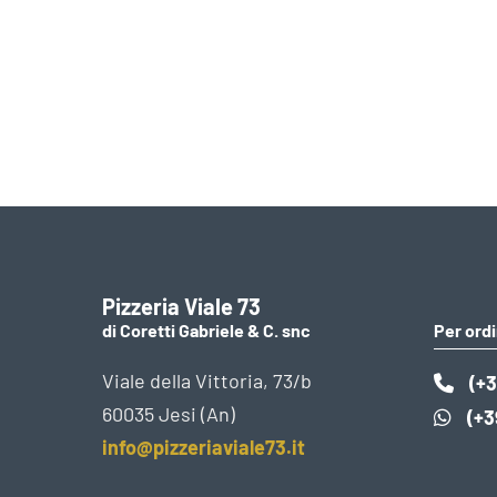
Pizzeria Viale 73
di Coretti Gabriele & C. snc
Per ordi
Viale della Vittoria, 73/b
(+3
60035 Jesi (An)
(+3
info@pizzeriaviale73.it