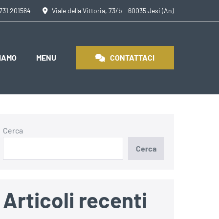
0731 201564
Viale della Vittoria, 73/b - 60035 Jesi (An)
SIAMO
MENU
CONTATTACI
Cerca
Cerca
Articoli recenti