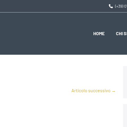
(+39) 
HOME
CHI 
Articolo successivo →