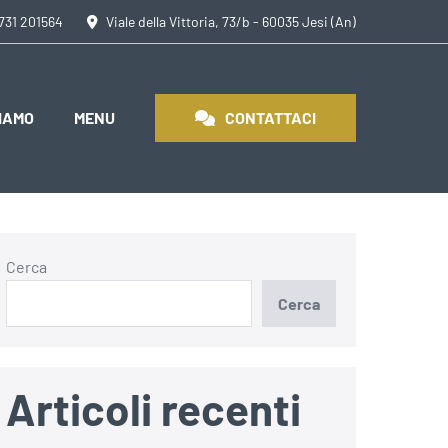
0731 201564
Viale della Vittoria, 73/b - 60035 Jesi (An)
SIAMO
MENU
CONTATTACI
Cerca
Cerca
Articoli recenti