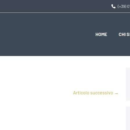
(+39) 
HOME
CHI 
Articolo successivo →