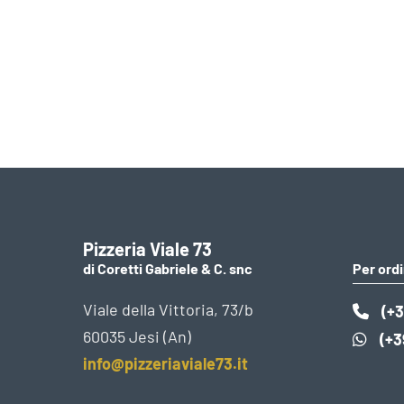
Pizzeria Viale 73
di Coretti Gabriele & C. snc
Per ordi
Viale della Vittoria, 73/b
(+3
60035 Jesi (An)
(+3
info@pizzeriaviale73.it