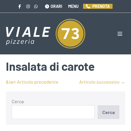
Salta
ORARI
MENU
PRENOTA
al
contenuto
Attiva
menu
Insalata di carote
Navigazione
&larr Articolo precedente
Articolo successivo →
articoli
Cerca
Cerca