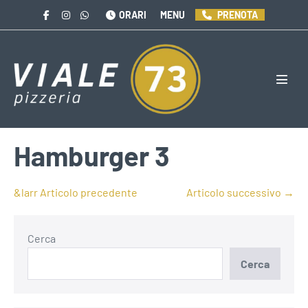
Salta
ORARI
MENU
PRENOTA
al
contenuto
Attiva
menu
Hamburger 3
Navigazione
&larr Articolo precedente
Articolo successivo →
articoli
Cerca
Cerca