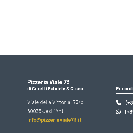
Pizzeria Viale 73
di Coretti Gabriele & C. snc
Per ordi
Viale della Vittoria, 73/b
(+3
60035 Jesi (An)
(+3
info@pizzeriaviale73.it