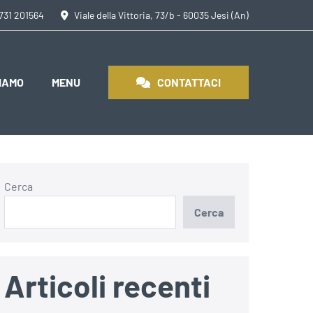
0731 201564
Viale della Vittoria, 73/b - 60035 Jesi (An)
SIAMO
MENU
CONTATTACI
Cerca
Cerca
Articoli recenti