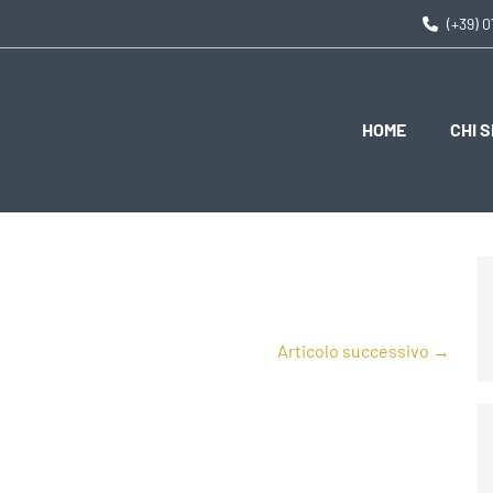
(+39) 
HOME
CHI 
Articolo successivo →