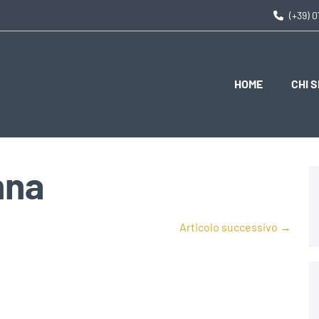
(+39) 
HOME
CHI 
nna
Articolo successivo →