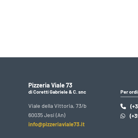
Pizzeria Viale 73
di Coretti Gabriele & C. snc
Per ordi
Viale della Vittoria, 73/b
(+3
60035 Jesi (An)
(+3
info@pizzeriaviale73.it