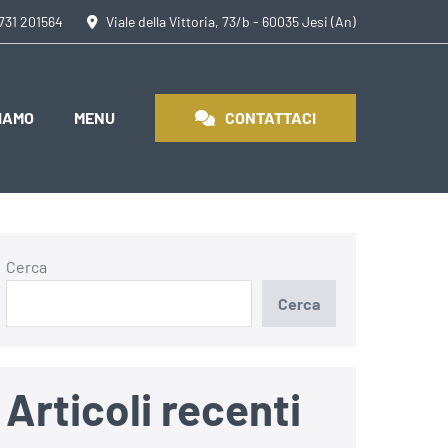
0731 201564
Viale della Vittoria, 73/b - 60035 Jesi (An)
SIAMO
MENU
CONTATTACI
Cerca
Cerca
Articoli recenti