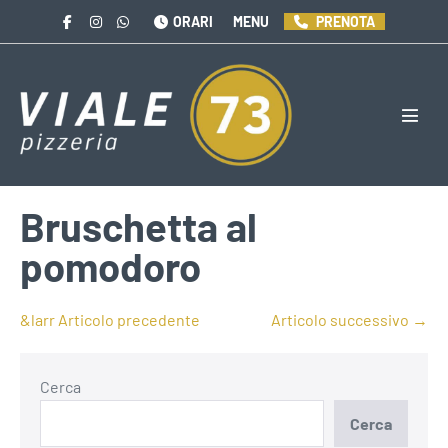
Salta
ORARI
MENU
PRENOTA
al
contenuto
Attiva
menu
Bruschetta al
pomodoro
Navigazione
&larr Articolo precedente
Articolo successivo →
articoli
Cerca
Cerca