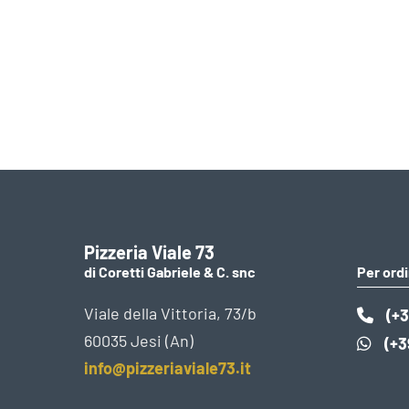
Pizzeria Viale 73
di Coretti Gabriele & C. snc
Per ordi
Viale della Vittoria, 73/b
(+3
60035 Jesi (An)
(+3
info@pizzeriaviale73.it