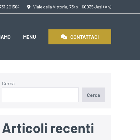
0731 201564
Viale della Vittoria, 73/b - 60035 Jesi (An)
SIAMO
MENU
CONTATTACI
Cerca
Cerca
Articoli recenti