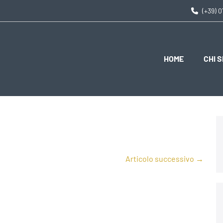
(+39) 
HOME
CHI 
Articolo successivo →