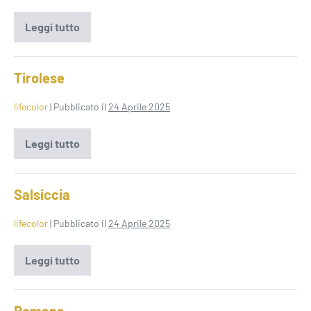
Leggi tutto
Tonno
e
cipolla
Tirolese
lifecolor
|
Pubblicato il
24 Aprile 2025
Leggi tutto
Tirolese
Salsiccia
lifecolor
|
Pubblicato il
24 Aprile 2025
Leggi tutto
Salsiccia