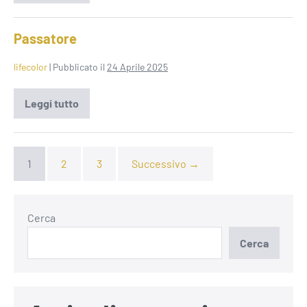
e
funghi
Passatore
lifecolor
|
Pubblicato il
24 Aprile 2025
Leggi tutto
Passatore
1
2
3
Successivo →
Cerca
Cerca