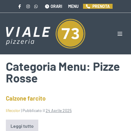
Salta
ORARI
MENU
PRENOTA
al
contenuto
Attiva
menu
Categoria Menu:
Pizze
Rosse
Calzone farcito
lifecolor
|
Pubblicato il
24 Aprile 2025
Leggi tutto
Calzone